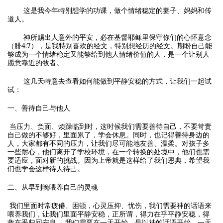
这是我今年特别想学的功课，做个情绪稳定的妻子、妈妈和传
道人。
神所赐出人意外的平安，必在基督耶稣里保守你们的心怀意念
（腓4:7），是我特别喜欢的经文，特别想经历的经文。期盼自己能
够成为一个情绪稳定又能够给到他人情绪价值的人，是一个让别人
愿意靠近的牧者。
这几天特意去查看如何能做到平静安稳的方式，让我们一起试
试：
一、善待自己与他人
当压力、负面、烦躁临到时，这时候我们需要善待自己，不要苛责
自己做的不够好，里面累了，学会休息。同时，也记得善待身边的
人，大家都有不同的压力，让我们尽可能地友善、温柔。对孩子多
一些耐心，他们离开了学校环境，在一个转换的处境中，他们也需
要适应，面对新的挑战。因为上帝就是这样给了我们恩典，希望我
们也学会这样待人待己。
二、从早到晚喂养自己的灵魂
我们里面时常疲倦、困顿，心灵压抑、忧伤，我们需要神的话语来
喂养我们，让我们里面平静安稳，正所谓，得力在乎平静安稳，得
救在乎归回安息。 我们需要在一天开始，是以神的话语开始，一天