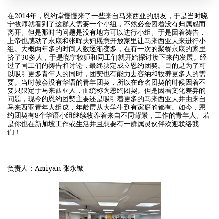
在2014年，恩约堂慢慢来了一些来自马来西亚的朋友，于是当时晓
宁牧师就看到了这群人需要一个小组，不然必会因着没有归属感而
离开。但是那时的问题是没有地方可以进行小组。于是因着祷告，
上帝也感动了永康和张晖夫妇愿意开放家里让马来西亚人来进行小
组。大概两年多的时间人数逐渐变多，在有一次的聚餐永康的家里
挤了30多人，于是晓宁牧师和同工们就开始探讨接下来的发展。经
过了同工们的祷告和讨论，最终决定成立恩约团契。目的是为了可
以吸引更多青年人的同时，团契也有能力去容纳和牧养更多人的需
要。当时教会没有华语的青年团契，所以在命名团契的时候因着不
要只限定于马来西亚人，而统称为恩约团契。但是因着文化差异的
问题，现今的恩约团契主要还是吸引着更多的马来西亚人并由来自
马来西亚青年人组成，年龄层从大学生到有家庭的都有。如今，恩
约团契有8个华语小组继续牧养着来自不同背景，工作的青年人。若
是你也在新加坡工作或生活并且想要有一群属灵伙伴欢迎联络我
们！
负责人：Amiyan 张永锨